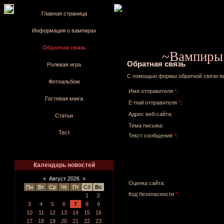
Главная страница
Информация о вампирах
Обратная связь
~Вампиры:
Обратная связь
Ролевая игра
С помощью формы обратной связи вы
Фотоальбом
Имя отправителя
*
:
Гостевая книга
E-mail отправителя
*
:
Адрес веб-сайта:
Статьи
Тема письма:
Тест
Текст сообщения
*
:
Календарь новостей
«
Август 2026
»
Оценка сайта:
Пн
Вт
Ср
Чт
Пт
Сб
Вс
Код безопасности
*
:
1
2
3
4
5
6
7
8
9
10
11
12
13
14
15
16
17
18
19
20
21
22
23