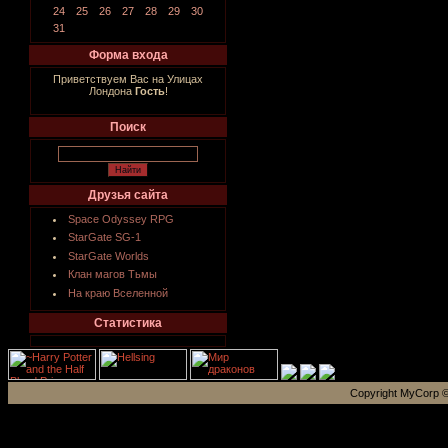
24
25
26
27
28
29
30
31
Форма входа
Приветствуем Вас на Улицах
Лондона
Гость
!
Поиск
Друзья сайта
Space Odyssey RPG
StarGate SG-1
StarGate Worlds
Клан магов Тьмы
На краю Вселенной
Статистика
Copyright MyCorp ©